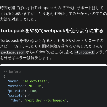
時間が経てばいずれTurbopackの方で正式にサポートはして
くれると思いますが、とりあえず検証してみたかったのでこの
方法で対処しました。
Turbopackをやめてwebpackを使うようにする
Turbopackを使わないとなると、ビルドやホットリロードの
スピードが下がったりと開発体験が落ちるかもしれませんが
からの”dev”のところにある
フラグ
package.json
—turbopack
を外せばエラーは解決します。
// before  
{
"name"
:
"select-test"
,
"version"
:
"0.1.0"
,
"private"
:
true
,
"scripts"
:
{
"dev"
:
"next dev --turbopack"
,