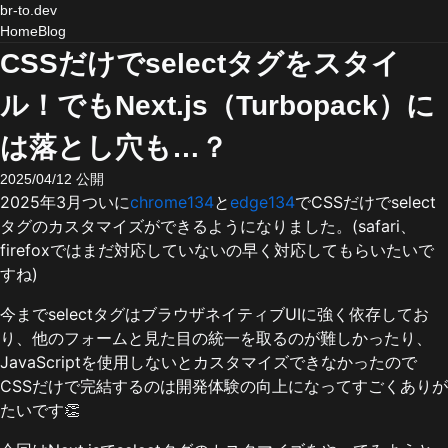
br-to.dev
Home
Blog
CSSだけでselectタグをスタイ
ル！でもNext.js（Turbopack）に
は落とし穴も…？
2025/04/12
公開
2025年3月ついに
chrome134
と
edge134
でCSSだけでselect
タグのカスタマイズができるようになりました。(safari、
firefoxではまだ対応していないの早く対応してもらいたいで
すね)
今までselectタグはブラウザネイティブUIに強く依存してお
り、他のフォームと見た目の統一を取るのが難しかったり、
JavaScriptを使用しないとカスタマイズできなかったので
CSSだけで完結するのは開発体験の向上になってすごくありが
たいです👏