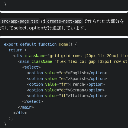
}
は
で作られた大部分を
src/app/page.tsx
create-next-app
消してselect, optionだけ追加しています。
export
default
function
Home
(
)
{
return
(
<
div
className
=
"
grid grid-rows-[20px_1fr_20px] ite
<
main
className
=
"
flex flex-col gap-[32px] row-st
<
select
>
<
option
value
=
"
en
"
>
English
</
option
>
<
option
value
=
"
es
"
>
Spanish
</
option
>
<
option
value
=
"
fr
"
>
French
</
option
>
<
option
value
=
"
de
"
>
German
</
option
>
<
option
value
=
"
it
"
>
Italian
</
option
>
</
select
>
</
main
>
</
div
>
)
;
}